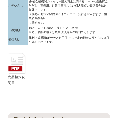
④ 他金融機関のマイカー購入資金に関するローンの借換資金
お使いみち
ただし、事業用、営業用車両および個人売買の関連資金は対
象外とします。
借換時の他行金融機関にはクレジット会社は含みますが、消
費者金融会社
は除きます。
10万円以上1,000万円以下 (1万円単位)
ご融資額
※尚、借換の場合は残高決済資金の範囲内とします。
元利均等返済(ボーナス併用可)※ご指定の預金口座からの毎月
返済方法
引落しになります。
商品概要説
明書