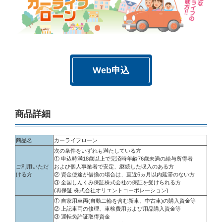
Web申込
商品詳細
商品名
カーライフローン
次の条件をいずれも満たしている方
① 申込時満18歳以上で完済時年齢76歳未満の給与所得者
ご利用いただ
および個人事業者で安定、継続した収入のある方
ける方
② 資金使途が借換の場合は、直近6ヵ月以内延滞のない方
③ 全国しんくみ保証株式会社の保証を受けられる方
(再保証 株式会社オリエントコーポレーション)
① 自家用車両(自動二輪を含む新車、中古車)の購入資金等
② 上記車両の修理、車検費用および用品購入資金等
③ 運転免許証取得資金