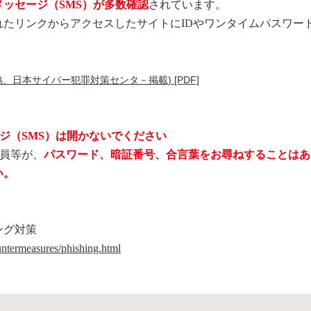
ッセージ（SMS）が多数確認
されています。
れたリンクからアクセスしたサイトにIDやワンタイムパスワー
、日本サイバー犯罪対策センタ－掲載) [PDF]
ジ（SMS）は開かないでください
員等が、
パスワード、暗証番号、合言葉をお尋ねすることはあ
い。
ング対策
untermeasures/phishing.html