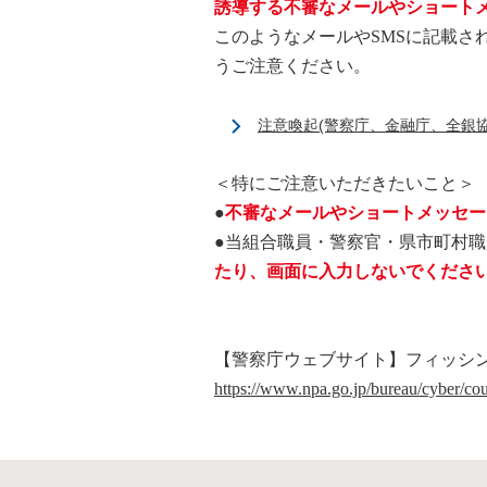
誘導する不審なメールやショートメ
このようなメールやSMSに記載さ
うご注意ください。
注意喚起(警察庁、金融庁、全銀協
＜特にご注意いただきたいこと＞
●
不審なメールやショートメッセー
●
当組合職員・警察官・県市町村職
たり、画面に入力しないでくださ
【警察庁ウェブサイト】フィッシ
https://www.npa.go.jp/bureau/cyber/co