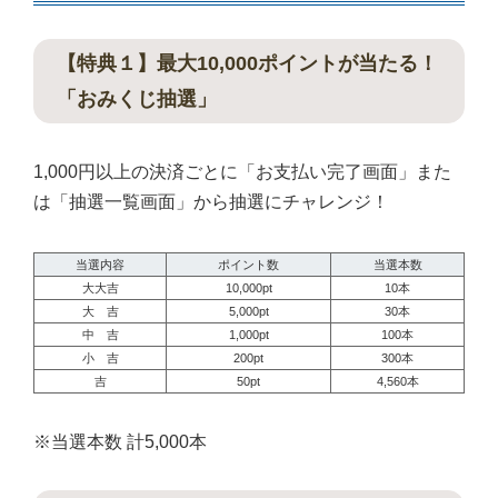
【特典１】最大10,000ポイントが当たる！
「おみくじ抽選」
1,000円以上の決済ごとに「お支払い完了画面」また
は「抽選一覧画面」から抽選にチャレンジ！
当選内容
ポイント数
当選本数
大大吉
10,000pt
10本
大 吉
5,000pt
30本
中 吉
1,000pt
100本
小 吉
200pt
300本
吉
50pt
4,560本
※当選本数 計5,000本