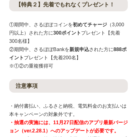
【特典２】先着でもれなくプレゼント！
①期間中、さるぼぼコインを
初めてチャージ
（3,000
円以上）された方に
300ポイント
プレゼント【先着
300名様】
②期間中、さるぼぼBankを
新規申込
された方に
888ポ
イント
プレゼント【先着200名】
※①②の重複獲得可
注意事項
・納付書払い、ふるさと納税、電気料金のお支払いは
本キャンペーンの対象外です。
・抽選の実施には、11月27日配信の
アプリ最新バージ
ョン（ver.2.28.1）へのアップデートが必要です。