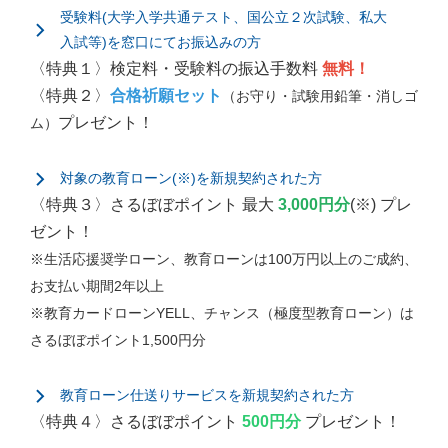
受験料(大学入学共通テスト、国公立２次試験、私大
入試等)を窓口にてお振込みの方
〈特典１〉検定料・受験料の振込手数料
無料！
〈特典２〉
合格祈願セット
（お守り・試験用鉛筆・消しゴ
プレゼント！
ム）
対象の教育ローン(※)を新規契約された方
〈特典３〉さるぼぼポイント 最大
3,000円分
(※) プレ
ゼント！
※生活応援奨学ローン、教育ローンは100万円以上のご成約、
お支払い期間2年以上
※教育カードローンYELL、チャンス（極度型教育ローン）は
さるぼぼポイント1,500円分
教育ローン仕送りサービスを新規契約された方
〈特典４〉さるぼぼポイント
500円分
プレゼント！