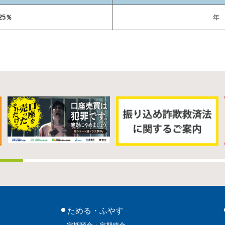
25％
年 
ためる・ふやす