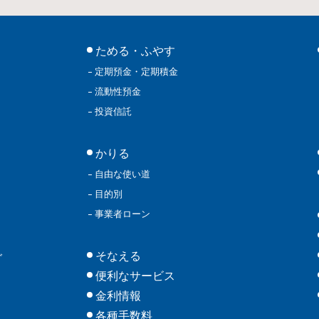
ためる・ふやす
定期預金・定期積金
流動性預金
投資信託
かりる
自由な使い道
目的別
事業者ローン
そなえる
グ
便利なサービス
金利情報
各種手数料